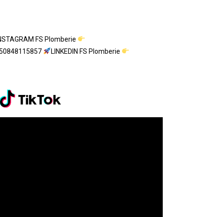
NSTAGRAM FS Plomberie
1550848115857
LINKEDIN FS Plomberie